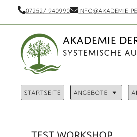
07252/ 940990
INFO@AKADEMIE-PE
AKADEMIE DER
Systemische A
STARTSEITE
ANGEBOTE
A
TEST WORKSHOP