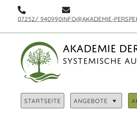
07252/ 940990
INFO@AKADEMIE-PERSPE
AKADEMIE DER
Systemische A
STARTSEITE
ANGEBOTE
A