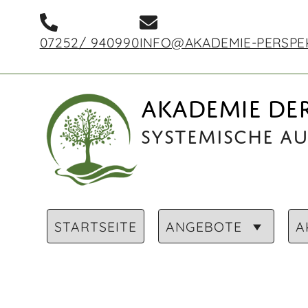
07252/ 940990
INFO@AKADEMIE-PERSPE
AKADEMIE DER
Systemische A
STARTSEITE
ANGEBOTE
A